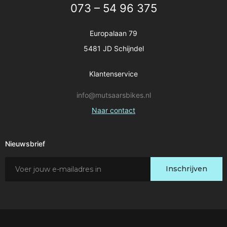
073 – 54 96 375
Europalaan 79
5481 JD Schijndel
Klantenservice
info@mutsaarsbikes.nl
Naar contact
Nieuwsbrief
Schrijf
Inschrijven
je
in
voor
onze
nieuwsbrief: