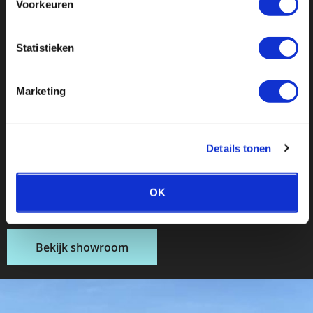
Bezoek onze
Voorkeuren
ruime
Statistieken
showroom
Marketing
Details tonen
Behoefte aan goed advies van onze specialisten? Of
gewoon lekker rondkijken? De koffie staat klaar in
Schijndel
OK
Bekijk showroom