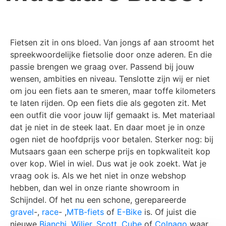
Fietsen zit in ons bloed. Van jongs af aan stroomt het
spreekwoordelijke fietsolie door onze aderen. En die
passie brengen we graag over. Passend bij jouw
wensen, ambities en niveau. Tenslotte zijn wij er niet
om jou een fiets aan te smeren, maar toffe kilometers
te laten rijden. Op een fiets die als gegoten zit. Met
een outfit die voor jouw lijf gemaakt is. Met materiaal
dat je niet in de steek laat. En daar moet je in onze
ogen niet de hoofdprijs voor betalen. Sterker nog: bij
Mutsaars gaan een scherpe prijs en topkwaliteit kop
over kop. Wiel in wiel. Dus wat je ook zoekt. Wat je
vraag ook is. Als we het niet in onze webshop
hebben, dan wel in onze riante showroom in
Schijndel. Of het nu een schone, gerepareerde
gravel
-,
race
- ,
MTB-fiets
of
E-Bike
is. Of juist die
nieuwe
Bianchi
,
Wilier
,
Scott
,
Cube
of
Colnago
waar