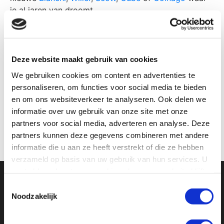
je al jaren van droomt.
En als dat nog niet genoeg redenen zijn, dan wel dat
lekker bakkie Brabantse gezelligheid met
inspirerende koersverhalen.
Lang leve de fiets!
Deze website maakt gebruik van cookies
We gebruiken cookies om content en advertenties te
personaliseren, om functies voor social media te bieden
en om ons websiteverkeer te analyseren. Ook delen we
informatie over uw gebruik van onze site met onze
partners voor social media, adverteren en analyse. Deze
partners kunnen deze gegevens combineren met andere
informatie die u aan ze heeft verstrekt of die ze hebben
verzameld op basis van uw gebruik van hun services. U
gaat akkoord met onze cookies als u onze website blijft
gebruiken.
Toestemmingsselectie
Noodzakelijk