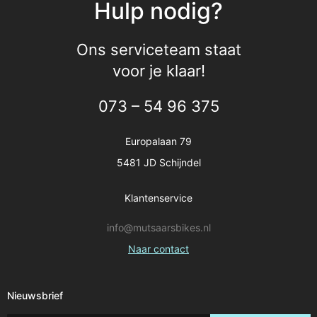
Hulp nodig?
Ons serviceteam staat
voor je klaar!
073 – 54 96 375
Europalaan 79
5481 JD Schijndel
Klantenservice
info@mutsaarsbikes.nl
Naar contact
Nieuwsbrief