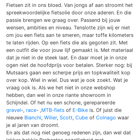
Fietsen zit in ons bloed. Van jongs af aan stroomt het
spreekwoordelijke fietsolie door onze aderen. En die
passie brengen we graag over. Passend bij jouw
wensen, ambities en niveau. Tenslotte zijn wij er niet
om jou een fiets aan te smeren, maar toffe kilometers
te laten rijden. Op een fiets die als gegoten zit. Met
een outfit die voor jouw lijf gemaakt is. Met materiaal
dat je niet in de steek laat. En daar moet je in onze
ogen niet de hoofdprijs voor betalen. Sterker nog: bij
Mutsaars gaan een scherpe prijs en topkwaliteit kop
over kop. Wiel in wiel. Dus wat je ook zoekt. Wat je
vraag ook is. Als we het niet in onze webshop
hebben, dan wel in onze riante showroom in
Schijndel. Of het nu een schone, gerepareerde
gravel
-,
race
- ,
MTB-fiets
of
E-Bike
is. Of juist die
nieuwe
Bianchi
,
Wilier
,
Scott
,
Cube
of
Colnago
waar
je al jaren van droomt.
En als dat nog niet genoeg redenen zijn, dan wel dat