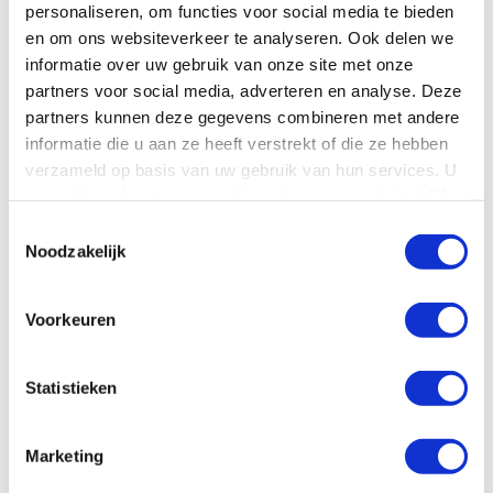
personaliseren, om functies voor social media te bieden
en om ons websiteverkeer te analyseren. Ook delen we
informatie over uw gebruik van onze site met onze
partners voor social media, adverteren en analyse. Deze
partners kunnen deze gegevens combineren met andere
informatie die u aan ze heeft verstrekt of die ze hebben
verzameld op basis van uw gebruik van hun services. U
gaat akkoord met onze cookies als u onze website blijft
gebruiken.
Toestemmingsselectie
Noodzakelijk
Steco STANDAARD WINKEL TEST A VORK 3
Voorkeuren
POO…
€ 29,95
€ 33,95
Statistieken
Niet op voorraad
Marketing