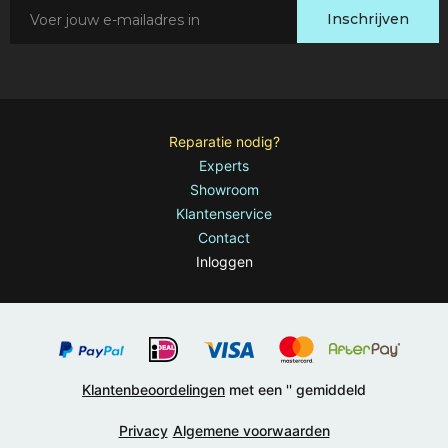
Schrijf
Inschrijven
je
in
voor
onze
nieuwsbrief:
Reparatie nodig?
Experts
Showroom
Klantenservice
Contact
Inloggen
Klantenbeoordelingen
met een '
' gemiddeld
Privacy
Algemene voorwaarden