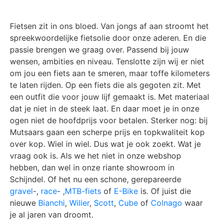
Fietsen zit in ons bloed. Van jongs af aan stroomt het
spreekwoordelijke fietsolie door onze aderen. En die
passie brengen we graag over. Passend bij jouw
wensen, ambities en niveau. Tenslotte zijn wij er niet
om jou een fiets aan te smeren, maar toffe kilometers
te laten rijden. Op een fiets die als gegoten zit. Met
een outfit die voor jouw lijf gemaakt is. Met materiaal
dat je niet in de steek laat. En daar moet je in onze
ogen niet de hoofdprijs voor betalen. Sterker nog: bij
Mutsaars gaan een scherpe prijs en topkwaliteit kop
over kop. Wiel in wiel. Dus wat je ook zoekt. Wat je
vraag ook is. Als we het niet in onze webshop
hebben, dan wel in onze riante showroom in
Schijndel. Of het nu een schone, gerepareerde
gravel
-,
race
- ,
MTB-fiets
of
E-Bike
is. Of juist die
nieuwe
Bianchi
,
Wilier
,
Scott
,
Cube
of
Colnago
waar
je al jaren van droomt.