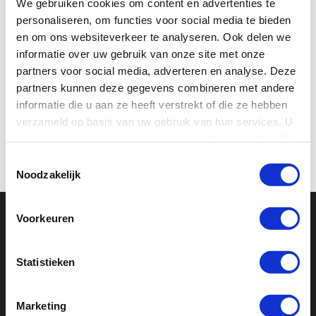
We gebruiken cookies om content en advertenties te
€ 54,90
personaliseren, om functies voor social media te bieden
en om ons websiteverkeer te analyseren. Ook delen we
informatie over uw gebruik van onze site met onze
Niet op voorraad
partners voor social media, adverteren en analyse. Deze
partners kunnen deze gegevens combineren met andere
informatie die u aan ze heeft verstrekt of die ze hebben
verzameld op basis van uw gebruik van hun services. U
gaat akkoord met onze cookies als u onze website blijft
gebruiken.
Toestemmingsselectie
Noodzakelijk
Voorkeuren
Statistieken
Bezoek onze
Marketing