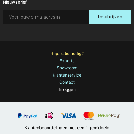
Nieuwsbrief
Schrijf
Inschrijven
je
in
voor
onze
nieuwsbrief:
Reparatie nodig?
Experts
Showroom
Klantenservice
Contact
Inloggen
Klantenbeoordelingen
met een '
' gemiddeld