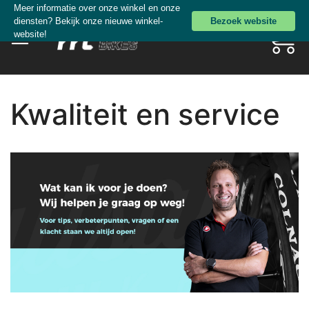
Ga
Meer informatie over onze winkel en onze
diensten? Bekijk onze nieuwe winkel-
Bezoek website
direct
Mijn wi
Zoeken
website!
door
naar
de
inhoud
Kwaliteit en service