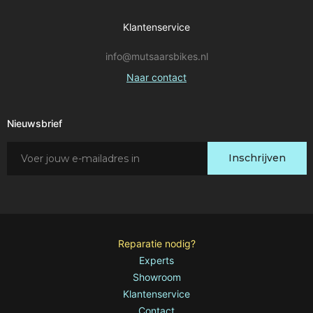
Klantenservice
info@mutsaarsbikes.nl
Naar contact
Nieuwsbrief
Schrijf
Inschrijven
je
in
voor
onze
nieuwsbrief:
Reparatie nodig?
Experts
Showroom
Klantenservice
Contact