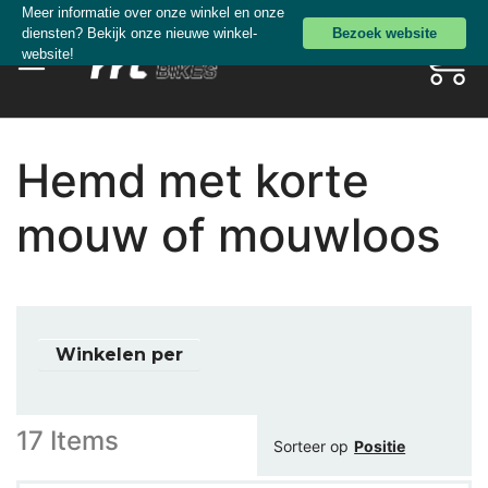
Ga
Meer informatie over onze winkel en onze
diensten? Bekijk onze nieuwe winkel-
Bezoek website
direct
Mijn wi
Zoeken
website!
door
naar
de
inhoud
Hemd met korte
mouw of mouwloos
Winkelen per
17
Items
Sorteer op