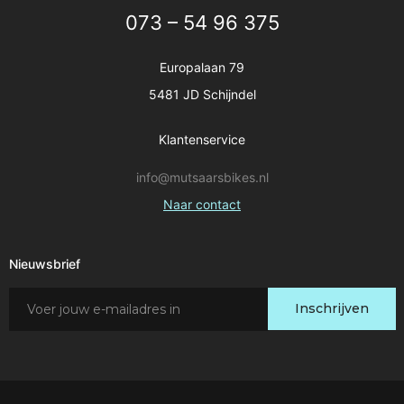
073 – 54 96 375
Europalaan 79
5481 JD Schijndel
Klantenservice
info@mutsaarsbikes.nl
Naar contact
Nieuwsbrief
Schrijf
Inschrijven
je
in
voor
onze