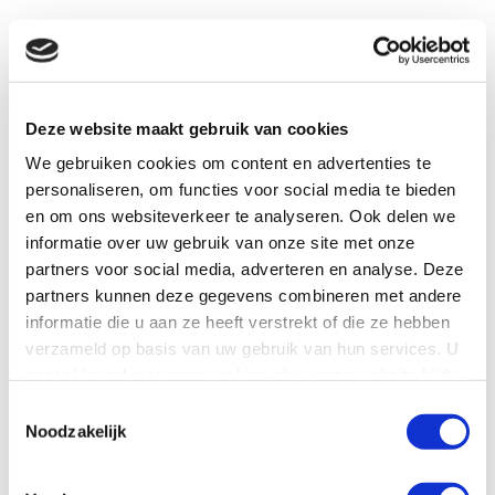
Deze website maakt gebruik van cookies
Waarom
We gebruiken cookies om content en advertenties te
personaliseren, om functies voor social media te bieden
en om ons websiteverkeer te analyseren. Ook delen we
Mutsaars Bikes?
informatie over uw gebruik van onze site met onze
partners voor social media, adverteren en analyse. Deze
partners kunnen deze gegevens combineren met andere
informatie die u aan ze heeft verstrekt of die ze hebben
verzameld op basis van uw gebruik van hun services. U
Fietsen zit in ons bloed. Van jongs af aan stroomt het
gaat akkoord met onze cookies als u onze website blijft
spreekwoordelijke fietsolie door onze aderen. En die
gebruiken.
Toestemmingsselectie
passie brengen we graag over. Passend bij jouw
Noodzakelijk
wensen, ambities en niveau. Tenslotte zijn wij er niet
om jou een fiets aan te smeren, maar toffe kilometers