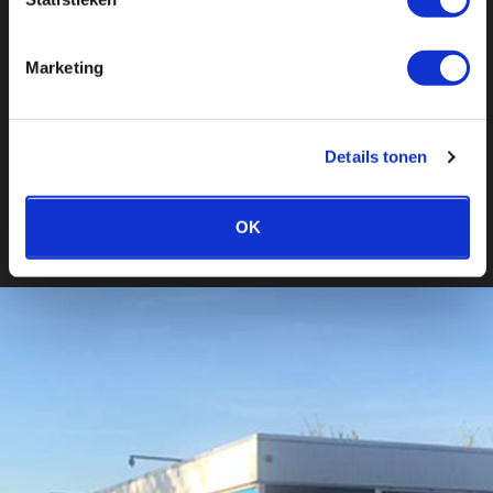
showroom
Marketing
Behoefte aan goed advies van onze specialisten? Of
gewoon lekker rondkijken? De koffie staat klaar in
Schijndel
Details tonen
OK
Bekijk showroom