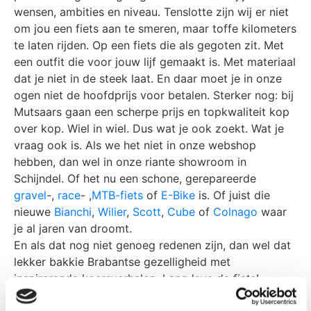
wensen, ambities en niveau. Tenslotte zijn wij er niet
om jou een fiets aan te smeren, maar toffe kilometers
te laten rijden. Op een fiets die als gegoten zit. Met
een outfit die voor jouw lijf gemaakt is. Met materiaal
dat je niet in de steek laat. En daar moet je in onze
ogen niet de hoofdprijs voor betalen. Sterker nog: bij
Mutsaars gaan een scherpe prijs en topkwaliteit kop
over kop. Wiel in wiel. Dus wat je ook zoekt. Wat je
vraag ook is. Als we het niet in onze webshop
hebben, dan wel in onze riante showroom in
Schijndel. Of het nu een schone, gerepareerde
gravel
-,
race
- ,
MTB-fiets
of
E-Bike
is. Of juist die
nieuwe
Bianchi
,
Wilier
,
Scott
,
Cube
of
Colnago
waar
je al jaren van droomt.
En als dat nog niet genoeg redenen zijn, dan wel dat
lekker bakkie Brabantse gezelligheid met
inspirerende koersverhalen.
Lang leve de fiets!