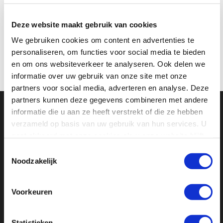
Deze website maakt gebruik van cookies
We gebruiken cookies om content en advertenties te
personaliseren, om functies voor social media te bieden
en om ons websiteverkeer te analyseren. Ook delen we
informatie over uw gebruik van onze site met onze
partners voor social media, adverteren en analyse. Deze
partners kunnen deze gegevens combineren met andere
informatie die u aan ze heeft verstrekt of die ze hebben
verzameld op basis van uw gebruik van hun services. U
gaat akkoord met onze cookies als u onze website blijft
gebruiken.
Bezoek onze
Toestemmingsselectie
Noodzakelijk
ruime
Voorkeuren
Statistieken