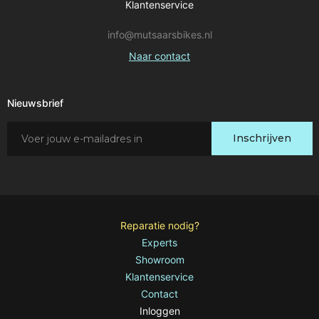
Klantenservice
info@mutsaarsbikes.nl
Naar contact
Nieuwsbrief
Schrijf
Inschrijven
je
in
voor
onze
nieuwsbrief:
Reparatie nodig?
Experts
Showroom
Klantenservice
Contact
Inloggen