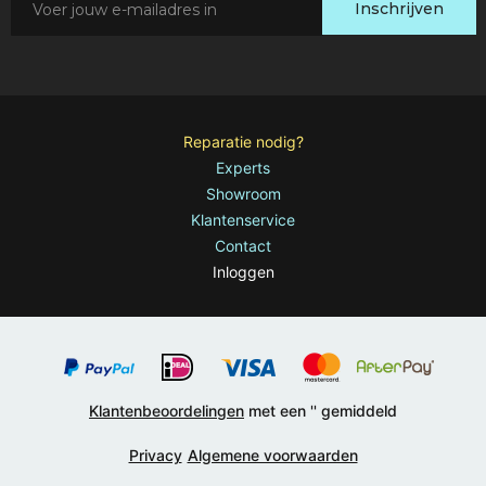
Inschrijven
je
in
voor
onze
nieuwsbrief:
Reparatie nodig?
Experts
Showroom
Klantenservice
Contact
Inloggen
Klantenbeoordelingen
met een '
' gemiddeld
Privacy
Algemene voorwaarden