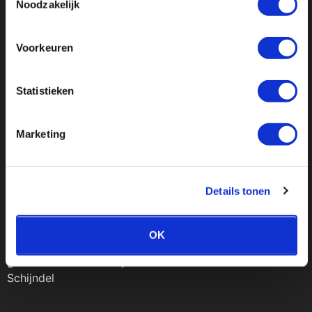
Noodzakelijk
Voorkeuren
Bezoek onze
Statistieken
ruime
Marketing
showroom
Details tonen
OK
Behoefte aan goed advies van onze specialisten? Of
gewoon lekker rondkijken? De koffie staat klaar in
Schijndel