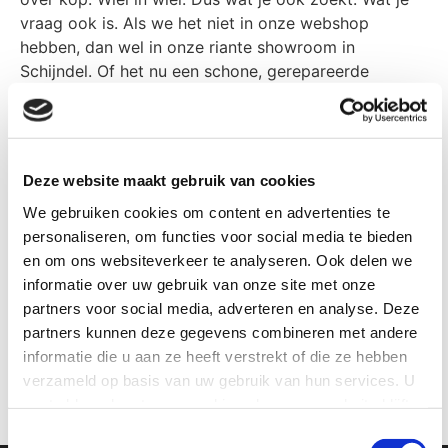
vraag ook is. Als we het niet in onze webshop
hebben, dan wel in onze riante showroom in
Schijndel. Of het nu een schone, gerepareerde
gravel
-,
race
- ,
MTB-fiets
of
E-Bike
is. Of juist die
nieuwe
Bianchi
,
Wilier
,
Scott
,
Cube
of
Colnago
waar
je al jaren van droomt.
En als dat nog niet genoeg redenen zijn, dan wel dat
Deze website maakt gebruik van cookies
lekker bakkie Brabantse gezelligheid met
We gebruiken cookies om content en advertenties te
inspirerende koersverhalen.
Lang leve de fiets!
personaliseren, om functies voor social media te bieden
en om ons websiteverkeer te analyseren. Ook delen we
informatie over uw gebruik van onze site met onze
partners voor social media, adverteren en analyse. Deze
partners kunnen deze gegevens combineren met andere
informatie die u aan ze heeft verstrekt of die ze hebben
verzameld op basis van uw gebruik van hun services. U
gaat akkoord met onze cookies als u onze website blijft
gebruiken.
Toestemmingsselectie