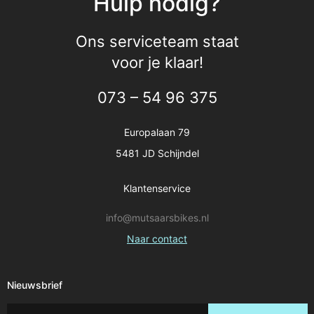
Hulp nodig?
Ons serviceteam staat
voor je klaar!
073 – 54 96 375
Europalaan 79
5481 JD Schijndel
Klantenservice
info@mutsaarsbikes.nl
Naar contact
Nieuwsbrief
Schrijf